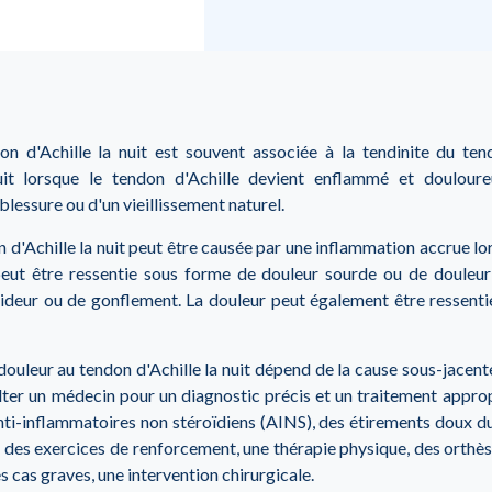
n d'Achille la nuit est souvent associée à la tendinite du ten
uit lorsque le tendon d'Achille devient enflammé et douloure
 blessure ou d'un vieillissement naturel.
 d'Achille la nuit peut être causée par une inflammation accrue lo
peut être ressentie sous forme de douleur sourde ou de douleur 
eur ou de gonflement. La douleur peut également être ressentie
douleur au tendon d'Achille la nuit dépend de la cause sous-jacente 
ter un médecin pour un diagnostic précis et un traitement appropr
i-inflammatoires non stéroïdiens (AINS), des étirements doux du
, des exercices de renforcement, une thérapie physique, des orthès
es cas graves, une intervention chirurgicale.